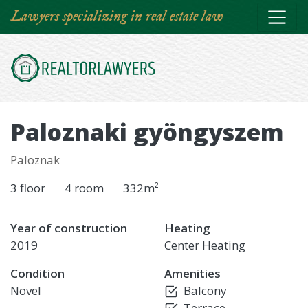
Skip
Lawyers specializing in real estate law
to
main
content
Paloznaki gyöngyszem
Paloznak
3 floor
4 room
332m²
Year of construction
Heating
2019
Center Heating
Condition
Amenities
Novel
Balcony
Terrace