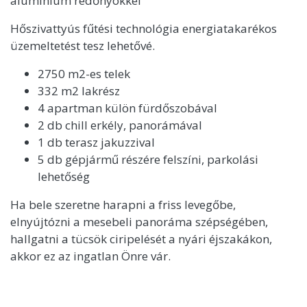
alumínium redőnyökkel
Hőszivattyús fűtési technológia energiatakarékos
üzemeltetést tesz lehetővé.
2750 m2-es telek
332 m2 lakrész
4 apartman külön fürdőszobával
2 db chill erkély, panorámával
1 db terasz jakuzzival
5 db gépjármű részére felszíni, parkolási
lehetőség
Ha bele szeretne harapni a friss levegőbe,
elnyújtózni a mesebeli panoráma szépségében,
hallgatni a tücsök ciripelését a nyári éjszakákon,
akkor ez az ingatlan Önre vár.