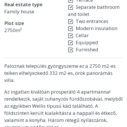
Real estate type
Separate bathroom
Family house
and toilet
Two entrances
Plot size
Modern insulation
2750m²
Cellar
Equipped
Furnished
Paloznak település gyöngyszeme ez a 2750 m2-es
telken elhelyezkedő 332 m2-es, örök panorámás
villa.
Az ingatlan kiválóan prosperáló 4 apartmannal
rendelkezik, saját zuhanyzós fürdőszobával, melyből
az egyikben Wellis típusú kád található. A
földszinten került kialakításra a nappali és étkező,
valamint a konyha. Három rétegű nyílászárok,