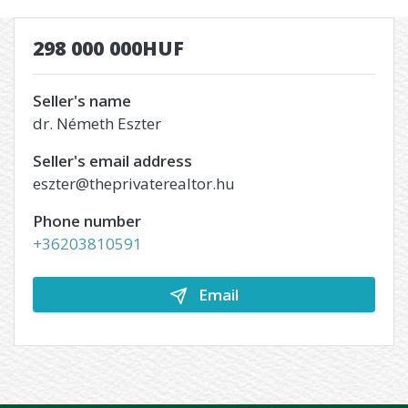
298 000 000HUF
Seller's name
dr. Németh Eszter
Seller's email address
eszter@theprivaterealtor.hu
Phone number
+36203810591
Email