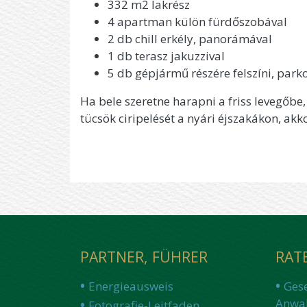
332 m2 lakrész
4 apartman külön fürdőszobával
2 db chill erkély, panorámával
1 db terasz jakuzzival
5 db gépjármű részére felszíni, park
Ha bele szeretne harapni a friss levegőbe
tücsök ciripelését a nyári éjszakákon, akko
PARTNER, FÜHRER
RAT
Energieausweis
Ges
Anwal
Fotografie-Leitfaden