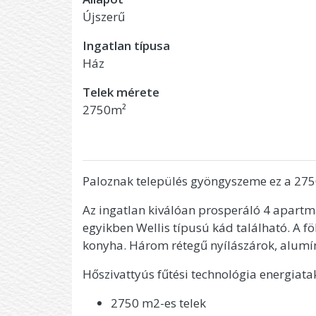
Újszerű
Ingatlan típusa
Ház
Telek mérete
2750m²
Paloznak település gyöngyszeme ez a 275
Az ingatlan kiválóan prosperáló 4 apartm
egyikben Wellis típusú kád található. A fö
konyha. Három rétegű nyílászárok, alum
Hőszivattyús fűtési technológia energiata
2750 m2-es telek