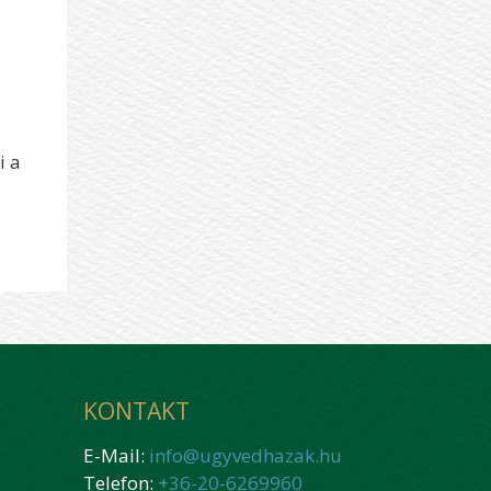
i a
KONTAKT
E-Mail:
info@ugyvedhazak.hu
Telefon:
+36-20-6269960