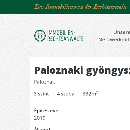
Direkt
Das Immobiliennetz der Rechtsanwälte
zum
Inhalt
Unser
Netzwerkmit
Paloznaki gyöngy
Paloznak
3 szint
4 szoba
332m²
Építés éve
2019
Állapot