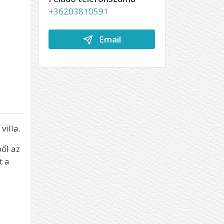
+36203810591
Email
illa.
ől az
t a