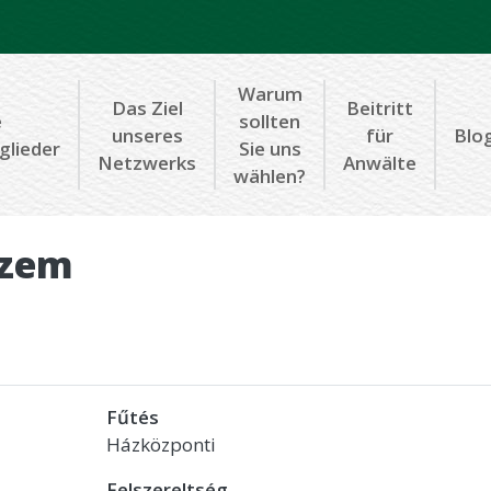
Warum
Das Ziel
Beitritt
e
sollten
unseres
für
Blo
glieder
Sie uns
Netzwerks
Anwälte
wählen?
szem
Fűtés
Házközponti
Felszereltség