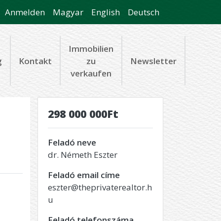
Anmelden
Magyar
English
Deutsch
Immobilien
g
Kontakt
zu
Newsletter
verkaufen
298 000 000Ft
Feladó neve
dr. Németh Eszter
Feladó email címe
eszter@theprivaterealtor.h
u
Feladó telefonszáma