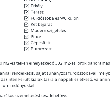
Erkély
Terasz
Fürdőszoba és WC külön
Két bejárat
Modern szigetelés
Pince
Gépesített
Bútorozott
0 m2-es telken elhelyezkedő 332 m2-es, örök panorámás v
annal rendelkezik, saját zuhanyzós fürdőszobával, melyb
ldszinten került kialakításra a nappali és étkező, valamin
ínium redőnyökkel
karékos üzemeltetést tesz lehetővé.