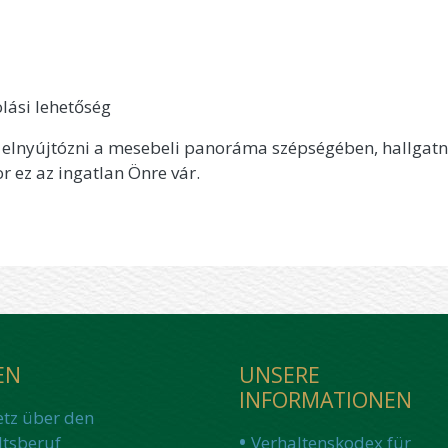
olási lehetőség
, elnyújtózni a mesebeli panoráma szépségében, hallgatn
r ez az ingatlan Önre vár.
EN
UNSERE
INFORMATIONEN
etz über den
tsberuf
Verhaltenskodex für