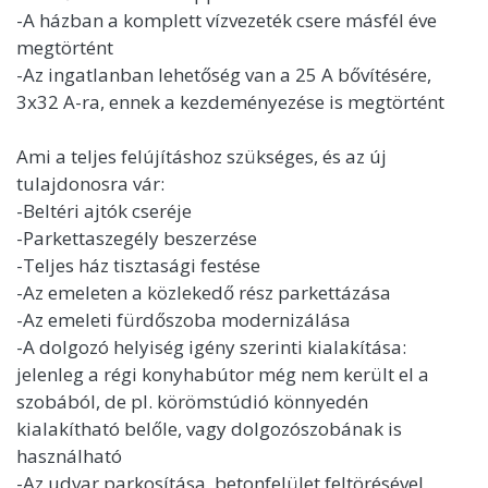
-A házban a komplett vízvezeték csere másfél éve
megtörtént
-Az ingatlanban lehetőség van a 25 A bővítésére,
3x32 A-ra, ennek a kezdeményezése is megtörtént
Ami a teljes felújításhoz szükséges, és az új
tulajdonosra vár:
-Beltéri ajtók cseréje
-Parkettaszegély beszerzése
-Teljes ház tisztasági festése
-Az emeleten a közlekedő rész parkettázása
-Az emeleti fürdőszoba modernizálása
-A dolgozó helyiség igény szerinti kialakítása:
jelenleg a régi konyhabútor még nem került el a
szobából, de pl. körömstúdió könnyedén
kialakítható belőle, vagy dolgozószobának is
használható
-Az udvar parkosítása, betonfelület feltörésével