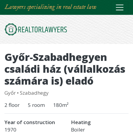
Skip
Lawyers specializing in real estate law
to
main
content
Győr-Szabadhegyen
családi ház (vállalkozás
számára is) eladó
Győr
•
Szabadhegy
2 floor
5 room
180m²
Year of construction
Heating
1970
Boiler