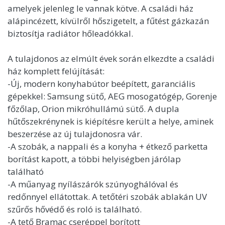
amelyek jelenleg le vannak kötve. A családi ház
alápincézett, kívülről hőszigetelt, a fűtést gázkazán
biztosítja radiátor hőleadókkal.
A tulajdonos az elmúlt évek során elkezdte a családi
ház komplett felújítását:
-Új, modern konyhabútor beépített, garanciális
gépekkel: Samsung sütő, AEG mosogatógép, Gorenje
főzőlap, Orion mikróhullámú sütő. A dupla
hűtőszekrénynek is kiépítésre került a helye, aminek
beszerzése az új tulajdonosra vár.
-A szobák, a nappali és a konyha + étkező parketta
borítást kapott, a többi helyiségben járólap
található
-A műanyag nyílászárók szúnyoghálóval és
redőnnyel ellátottak. A tetőtéri szobák ablakán UV
szűrős hővédő és roló is található.
-A tető Bramac cseréppel borított