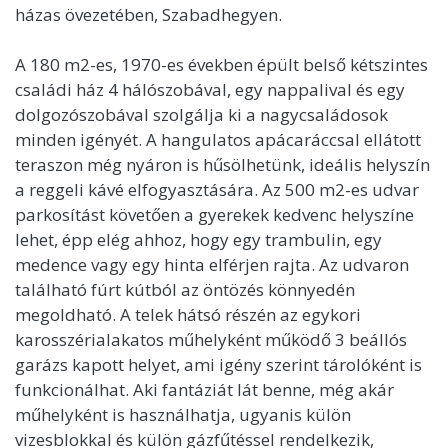
házas övezetében, Szabadhegyen.
A 180 m2-es, 1970-es években épült belső kétszintes
családi ház 4 hálószobával, egy nappalival és egy
dolgozószobával szolgálja ki a nagycsaládosok
minden igényét. A hangulatos apácaráccsal ellátott
teraszon még nyáron is hűsölhetünk, ideális helyszín
a reggeli kávé elfogyasztására. Az 500 m2-es udvar
parkosítást követően a gyerekek kedvenc helyszíne
lehet, épp elég ahhoz, hogy egy trambulin, egy
medence vagy egy hinta elférjen rajta. Az udvaron
található fúrt kútból az öntözés könnyedén
megoldható. A telek hátsó részén az egykori
karosszérialakatos műhelyként működő 3 beállós
garázs kapott helyet, ami igény szerint tárolóként is
funkcionálhat. Aki fantáziát lát benne, még akár
műhelyként is használhatja, ugyanis külön
vizesblokkal és külön gázfűtéssel rendelkezik,