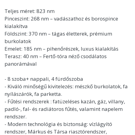
Teljes méret: 823 nm
Pinceszint: 268 nm – vadászathoz és borospince
kialakítva
Földszint: 370 nm – tágas életterek, prémium
burkolatok
Emelet: 185 nm – pihenőrészek, luxus kialakítás
Terasz: 40 nm – Fertő-tóra néző csodálatos
panorámával
- 8 szoba+ nappali, 4 fürdőszoba
- Kiváló minőségű kivitelezés: mészkő burkolatok, fa
nyílászárók, fa parketta.
- Fűtési rendszerek : fatüzeléses kazán, gáz, villany,
padló-, fal- és radiátoros fűtés, valamint napelem
rendszer.
- Modern technológia és biztonság: vízlágyító
rendszer, Márkus és Társa riasztórendszer,