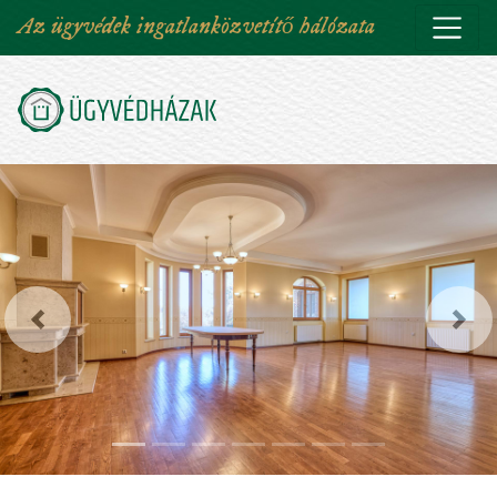
Ugrás
Az ügyvédek ingatlanközvetítő hálózata
a
tartalomra
Előző
Köv