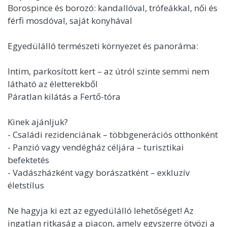
Borospince és borozó: kandallóval, trófeákkal, női és
férfi mosdóval, saját konyhával
Egyedülálló természeti környezet és panoráma:
Intim, parkosított kert – az útról szinte semmi nem
látható az életterekből
Páratlan kilátás a Fertő-tóra
Kinek ajánljuk?
- Családi rezidenciának – többgenerációs otthonként
- Panzió vagy vendégház céljára – turisztikai
befektetés
- Vadászházként vagy borászatként – exkluzív
életstílus
Ne hagyja ki ezt az egyedülálló lehetőséget! Az
ingatlan ritkaság a piacon, amely egyszerre ötvözi a