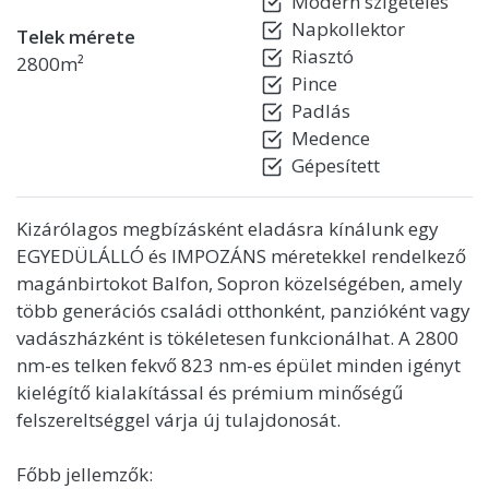
Modern szigetelés
Napkollektor
Telek mérete
Riasztó
2800m²
Pince
Padlás
Medence
Gépesített
Kizárólagos megbízásként eladásra kínálunk egy
EGYEDÜLÁLLÓ és IMPOZÁNS méretekkel rendelkező
magánbirtokot Balfon, Sopron közelségében, amely
több generációs családi otthonként, panzióként vagy
vadászházként is tökéletesen funkcionálhat. A 2800
nm-es telken fekvő 823 nm-es épület minden igényt
kielégítő kialakítással és prémium minőségű
felszereltséggel várja új tulajdonosát.
Főbb jellemzők: