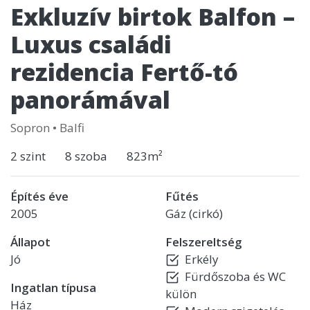
Exkluzív birtok Balfon –
Luxus családi
rezidencia Fertő-tó
panorámával
Sopron
•
Balfi
2 szint
8 szoba
823m²
Építés éve
Fűtés
2005
Gáz (cirkó)
Állapot
Felszereltség
Jó
Erkély
Fürdőszoba és WC
Ingatlan típusa
külön
Ház