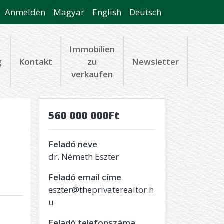
Anmelden
Magyar
English
Deutsch
Immobilien
g
Kontakt
zu
Newsletter
verkaufen
560 000 000Ft
Feladó neve
dr. Németh Eszter
Feladó email címe
eszter@theprivaterealtor.h
u
Feladó telefonszáma