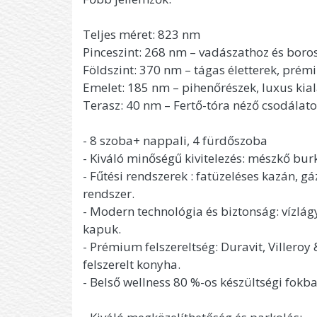
Teljes méret: 823 nm
Pinceszint: 268 nm – vadászathoz és boros
Földszint: 370 nm – tágas életterek, pré
Emelet: 185 nm – pihenőrészek, luxus kial
Terasz: 40 nm – Fertő-tóra néző csodála
- 8 szoba+ nappali, 4 fürdőszoba
- Kiváló minőségű kivitelezés: mészkő burk
- Fűtési rendszerek : fatüzeléses kazán, gá
rendszer.
- Modern technológia és biztonság: vízlág
kapuk.
- Prémium felszereltség: Duravit, Villero
felszerelt konyha.
- Belső wellness 80 %-os készültségi fokb