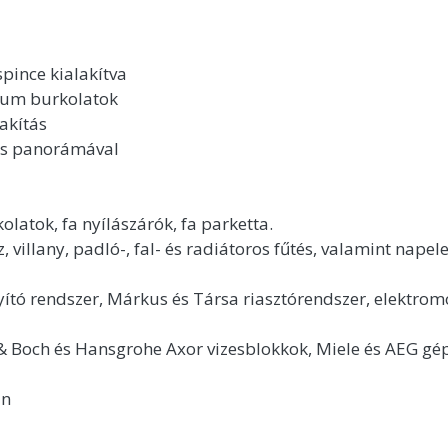
pince kialakítva
mium burkolatok
akítás
tos panorámával
olatok, fa nyílászárók, fa parketta.
z, villany, padló-, fal- és radiátoros fűtés, valamint nape
yító rendszer, Márkus és Társa riasztórendszer, elektrom
y & Boch és Hansgrohe Axor vizesblokkok, Miele és AEG gé
an