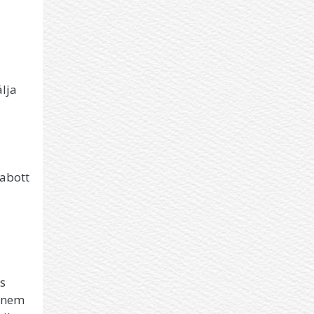
a
álja
zabott
s
einem