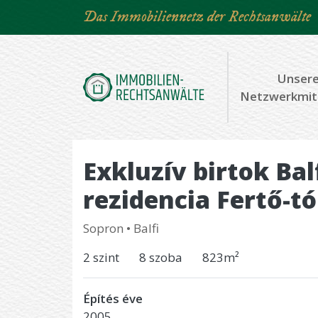
Direkt
Das Immobiliennetz der Rechtsanwälte
zum
Inhalt
Unser
Netzwerkmit
Exkluzív birtok Bal
rezidencia Fertő-t
Sopron
•
Balfi
2 szint
8 szoba
823m²
Építés éve
2005