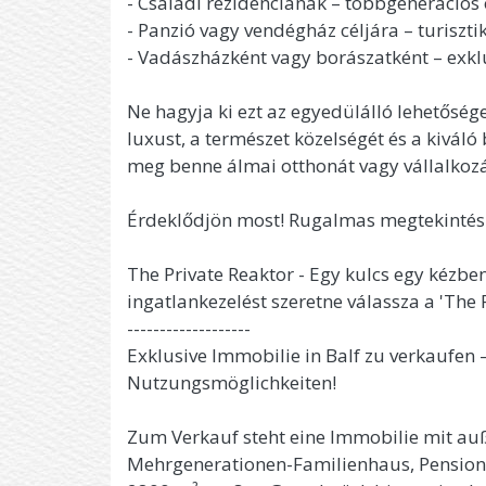
- Családi rezidenciának – többgenerációs
- Panzió vagy vendégház céljára – turiszti
- Vadászházként vagy borászatként – exklu
Ne hagyja ki ezt az egyedülálló lehetősége
luxust, a természet közelségét és a kiváló
meg benne álmai otthonát vagy vállalkozá
Érdeklődjön most! Rugalmas megtekintési
The Private Reaktor - Egy kulcs egy kézben
ingatlankezelést szeretne válassza a 'The P
-------------------
Exklusive Immobilie in Balf zu verkaufen 
Nutzungsmöglichkeiten!
Zum Verkauf steht eine Immobilie mit auße
Mehrgenerationen-Familienhaus, Pension