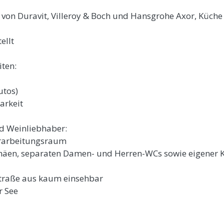
von Duravit, Villeroy & Boch und Hansgrohe Axor, Küche
ellt
ten:
utos)
arkeit
nd Weinliebhaber:
erarbeitungsraum
phäen, separaten Damen- und Herren-WCs sowie eigener 
 Straße aus kaum einsehbar
r See