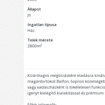
Állapot
Jó
Ingatlan típusa
Ház
Telek mérete
2800m²
Kizárólagos megbízásként eladásra kín
magánbirtokot Balfon, Sopron közelségéb
vagy vadászházként is tökéletesen funkci
igényt kielégítő kialakítással és prémium 
Főbb jellemzők: