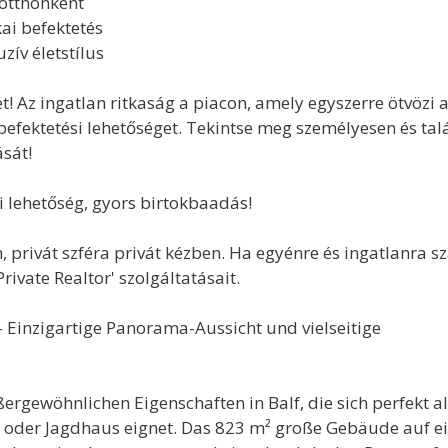
 otthonként
kai befektetés
zív életstílus
t! Az ingatlan ritkaság a piacon, amely egyszerre ötvözi 
 befektetési lehetőséget. Tekintse meg személyesen és tal
sát!
 lehetőség, gyors birtokbaadás!
, privát szféra privát kézben. Ha egyénre és ingatlanra s
rivate Realtor' szolgáltatásait.
– Einzigartige Panorama-Aussicht und vielseitige
rgewöhnlichen Eigenschaften in Balf, die sich perfekt al
 oder Jagdhaus eignet. Das 823 m² große Gebäude auf 