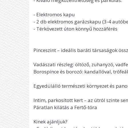
- Kiváló megközelíthetőség és parkolás:
- Elektromos kapu
- 2 db elektromos garázskapu (3-4 autóbe
- Térkövezett úton könnyű hozzáférés
Pinceszint – ideális baráti társaságok öss
Vadászati részleg: öltöző, zuhanyzó, vadf
Borospince és borozó: kandallóval, trófeák
Egyedülálló természeti környezet és pan
Intim, parkosított kert – az útról szinte 
Páratlan kilátás a Fertő-tóra
Kinek ajánljuk?