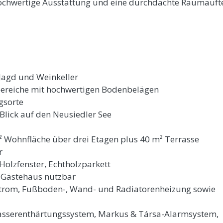
hochwertige Ausstattung und eine durchdachte Raumauft
 Jagd und Weinkeller
ereiche mit hochwertigen Bodenbelägen
gsorte
lick auf den Neusiedler See
 Wohnfläche über drei Etagen plus 40 m² Terrasse
r
Holzfenster, Echtholzparkett
s Gästehaus nutzbar
, Strom, Fußboden-, Wand- und Radiatorenheizung sowie
Wasserenthärtungssystem, Markus & Társa-Alarmsystem,