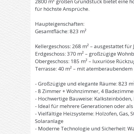
2800 m² großen Grundstück bietet eine 
für höchste Ansprüche.
Haupteigenschaften:
Gesamtfläche: 823 m²
Kellergeschoss: 268 m² – ausgestattet für
Erdgeschoss: 370 m² – großzügige Wohnb
Obergeschoss: 185 m² – luxuriöse Rückzu
Terrasse: 40 m² – mit atemberaubendem B
- Großzügige und elegante Räume: 823 m²
- 8 Zimmer + Wohnzimmer, 4 Badezimme
- Hochwertige Bauweise: Kalksteinböden, 
- Ideal für mehrere Generationen oder al
- Vielfältige Heizsysteme: Holzofen, Gas
Solaranlage
- Moderne Technologie und Sicherheit: 