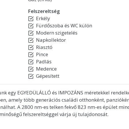
Felszereltség
Erkély
Fürdőszoba és WC külön
Modern szigetelés
Napkollektor
Riasztó
Pince
Padlás
Medence
Gépesített
álunk egy EGYEDÜLÁLLÓ és IMPOZÁNS méretekkel rendelk
en, amely több generációs családi otthonként, panzióké
onálhat. A 2800 nm-es telken fekvő 823 nm-es épület mi
minőségű felszereltséggel várja új tulajdonosát.