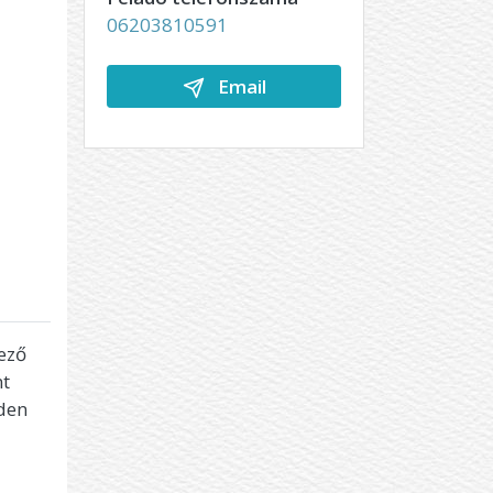
06203810591
Email
ező
nt
nden