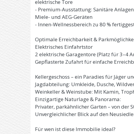
elektrische Tore
- Premium-Ausstattung: Sanitäre Anlagen 
Miele- und AEG-Geräten
- Innen-Wellnessbereich zu 80 % fertiggest
Optimale Erreichbarkeit & Parkmöglichkei
Elektrisches Einfahrtstor
2 elektrische Garagentore (Platz für 3–4 A
Gepflasterte Zufahrt für einfache Erreichb
Kellergeschoss – ein Paradies für Jäger u
Jagdabteilung: Umkleide, Dusche, Wildv
Weinkeller & Weinstube: Mit Kamin, Tro
Einzigartige Naturlage & Panorama:
Privater, parkähnlicher Garten – von der
Unvergleichlicher Blick auf den Neusiedle
Für wen ist diese Immobilie ideal?