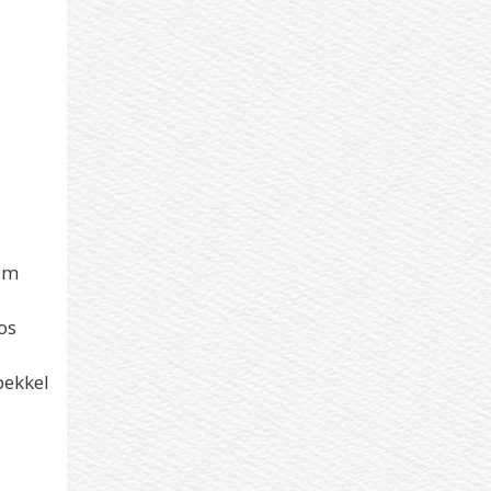
lem
os
pekkel