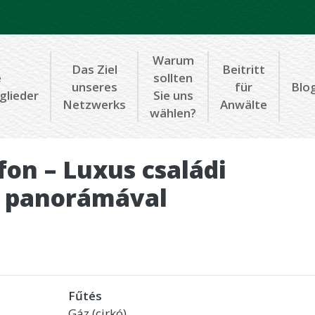
Warum
Das Ziel
Beitritt
e
sollten
unseres
für
Blo
glieder
Sie uns
Netzwerks
Anwälte
wählen?
fon – Luxus családi
ó panorámával
Fűtés
Gáz (cirkó)