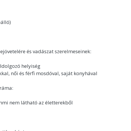
álló)
zejövetelére és vadászat szerelmeseinek:
eldolgozó helyiség
kal, női és férfi mosdóval, saját konyhával
oráma:
semmi nem látható az életterekből