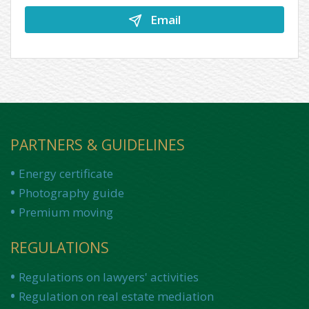
Email
PARTNERS & GUIDELINES
Energy certificate
Photography guide
Premium moving
REGULATIONS
Regulations on lawyers' activities
Regulation on real estate mediation