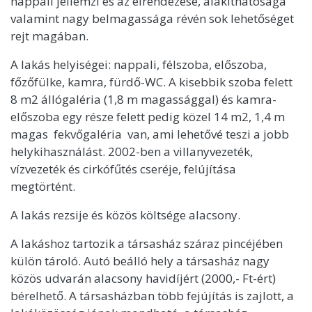
nappali jellemzi és az elrendezése, alakíthatósága
valamint nagy belmagassága révén sok lehetőséget
rejt magában.
A lakás helyiségei: nappali, félszoba, előszoba,
főzőfülke, kamra, fürdő-WC. A kisebbik szoba felett
8 m2 állógaléria (1,8 m magassággal) és kamra-
előszoba egy része felett pedig közel 14 m2, 1,4 m
magas fekvőgaléria van, ami lehetővé teszi a jobb
helykihasználást. 2002-ben a villanyvezeték,
vízvezeték és cirkófűtés cseréje, felújítása
megtörtént.
A lakás rezsije és közös költsége alacsony.
A lakáshoz tartozik a társasház száraz pincéjében
külön tároló. Autó beálló hely a társasház nagy
közös udvarán alacsony havidíjért (2000,- Ft-ért)
bérelhető. A társasházban több fejújítás is zajlott, a