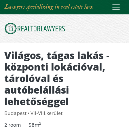
Skip
Lawyers specializing in real estate law
to
main
content
Világos, tágas lakás -
központi lokációval,
tárolóval és
autóbelállási
lehetőséggel
Budapest
•
VII-VIII.kerület
2 room
58m²