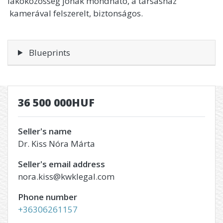
lakóközösség jónak mondható, a társasház
kamerával felszerelt, biztonságos.
Blueprints
36 500 000HUF
Seller's name
Dr. Kiss Nóra Márta
Seller's email address
nora.kiss@kwklegal.com
Phone number
+36306261157