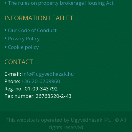
The rules on property brokerage Housing Act
INFORMATION LEAFLET
Our Code of Conduct
Privacy Policy
Cookie policy
CONTACT
E-mail:
info@ugyvedhazak.hu
Phone:
+36-20-6269960
Reg. no.: 01-09-343792
Tax number: 26768520-2-43
This website is operated by Ügyvédházak Kft. ∙ © All
rights reserved