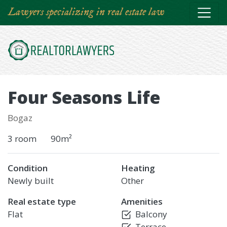
Skip
Lawyers specializing in real estate law
to
main
content
Four Seasons Life
Bogaz
3 room
90m²
Condition
Heating
Newly built
Other
Real estate type
Amenities
Flat
Balcony
Terrace