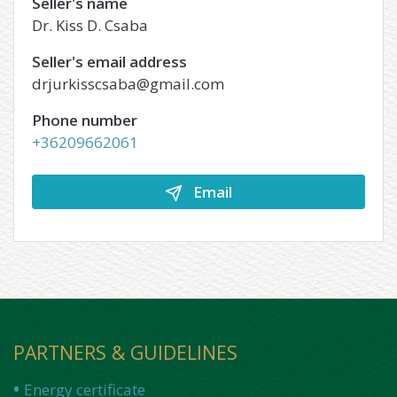
Seller's name
Dr. Kiss D. Csaba
Seller's email address
drjurkisscsaba@gmail.com
Phone number
+36209662061
Email
PARTNERS & GUIDELINES
Energy certificate