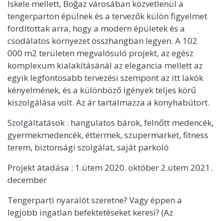
Iskele mellett, Boğaz városában közvetlenül a
tengerparton épülnek és a tervezők külön figyelmet
fordítottak arra, hogy a modern épületek és a
csodálatos környezet összhangban legyen. A 102
000 m2 területen megvalósuló projekt, az egész
komplexum kialakításánál az elegancia mellett az
egyik legfontosabb tervezési szempont az itt lakók
kényelmének, és a különböző igények teljes körű
kiszolgálása volt. Az ár tartalmazza a konyhabútort.
Szolgáltatások : hangulatos bárok, felnőtt medencék,
gyermekmedencék, éttermek, szupermarket, fitness
terem, biztonsági szolgálat, saját parkoló
Projekt átadása : 1.ütem 2020. október 2.ütem 2021.
december
Tengerparti nyaralót szeretne? Vagy éppen a
legjobb ingatlan befektetéseket keresi? (Az