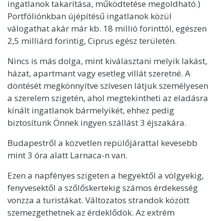
ingatlanok takarítása, működtetése megoldható.)
Portfóliónkban újépítésű ingatlanok közül
válogathat akár már kb. 18 millió forinttól, egészen
2,5 milliárd forintig, Ciprus egész területén.
Nincs is más dolga, mint kiválasztani melyik lakást,
házat, apartmant vagy esetleg villát szeretné. A
döntését megkönnyítve szívesen látjuk személyesen
a szerelem szigetén, ahol megtekintheti az eladásra
kínált ingatlanok bármelyikét, ehhez pedig
biztosítunk Önnek ingyen szállást 3 éjszakára.
Budapestről a közvetlen repülőjárattal kevesebb
mint 3 óra alatt Larnaca-n van.
Ezen a napfényes szigeten a hegyektől a völgyekig,
fenyvesektől a szőlőskertekig számos érdekesség
vonzza a turistákat. Változatos strandok között
szemezgethetnek az érdeklődök. Az extrém