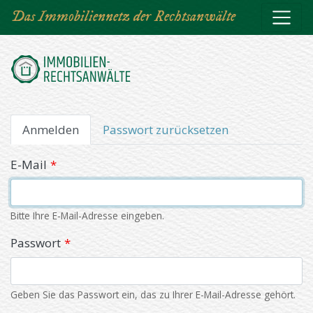
Direkt
Das Immobiliennetz der Rechtsanwälte
zum
Inhalt
Primäre
Anmelden
(aktiver
Passwort zurücksetzen
Reiter)
Reiter
E-Mail
Bitte Ihre E-Mail-Adresse eingeben.
Passwort
Geben Sie das Passwort ein, das zu Ihrer E-Mail-Adresse gehört.