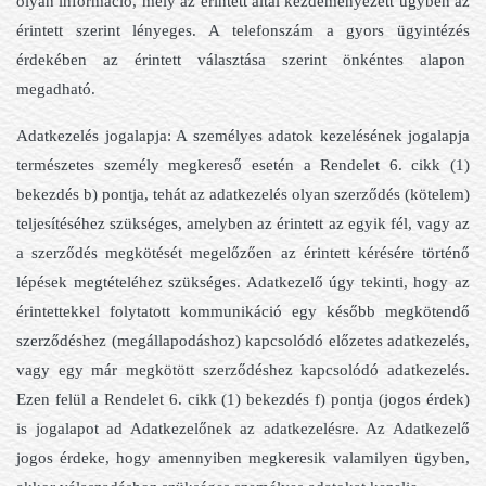
olyan információ, mely az érintett által kezdeményezett ügyben az
érintett szerint lényeges. A telefonszám a gyors ügyintézés
érdekében az érintett választása szerint önkéntes alapon
megadható.
Adatkezelés jogalapja: A személyes adatok kezelésének jogalapja
természetes személy megkereső esetén a Rendelet 6. cikk (1)
bekezdés b) pontja, tehát az adatkezelés olyan szerződés (kötelem)
teljesítéséhez szükséges, amelyben az érintett az egyik fél, vagy az
a szerződés megkötését megelőzően az érintett kérésére történő
lépések megtételéhez szükséges. Adatkezelő úgy tekinti, hogy az
érintettekkel folytatott kommunikáció egy később megkötendő
szerződéshez (megállapodáshoz) kapcsolódó előzetes adatkezelés,
vagy egy már megkötött szerződéshez kapcsolódó adatkezelés.
Ezen felül a Rendelet 6. cikk (1) bekezdés f) pontja (jogos érdek)
is jogalapot ad Adatkezelőnek az adatkezelésre. Az Adatkezelő
jogos érdeke, hogy amennyiben megkeresik valamilyen ügyben,