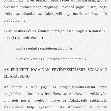
bocsátott személyes adatokat tagolt, széles körben használt, géppel
olvasható formátumban megkapja, továbbá jogosult arra, hogy
ezeket az adatokat az Adatkezelő egy másik adatkezelőnek
továbbítsa, ha:
a) az adatkezelés az érintett hozzájárulásán, vagy a Rendelet 6.
cikk (1) bekezdésének b)
pontja szerinti szerződésen alapul; és
b) az adatkezelés automatizált módon történik.
AZ ÉRINTETT JOGAINAK ÉRVÉNYESÍTÉSÉRE SZOLGÁLÓ
ELJÁRÁSREND
Az érintett a fenti jogait az info@ugyvedhazak.hu címre
megküldött elektronikus levelében, az Adatkezelő székhelyére
eljuttatott postai levélben, illetve az Adatkezelő székhelyén
személyesen tudja gyakorolni. Az Adatkezelő az érintett