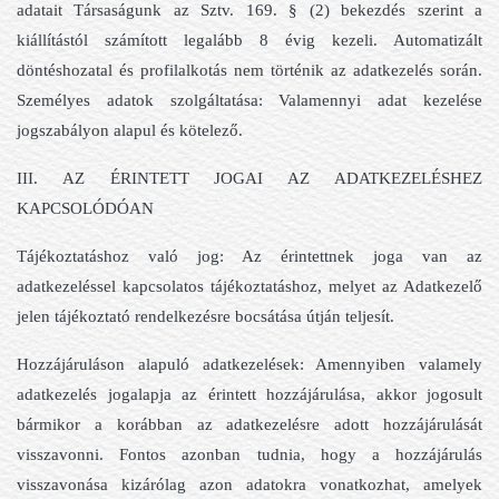
adatait Társaságunk az Sztv. 169. § (2) bekezdés szerint a
kiállítástól számított legalább 8 évig kezeli. Automatizált
döntéshozatal és profilalkotás nem történik az adatkezelés során.
Személyes adatok szolgáltatása: Valamennyi adat kezelése
jogszabályon alapul és kötelező.
III. AZ ÉRINTETT JOGAI AZ ADATKEZELÉSHEZ
KAPCSOLÓDÓAN
Tájékoztatáshoz való jog: Az érintettnek joga van az
adatkezeléssel kapcsolatos tájékoztatáshoz, melyet az Adatkezelő
jelen tájékoztató rendelkezésre bocsátása útján teljesít.
Hozzájáruláson alapuló adatkezelések: Amennyiben valamely
adatkezelés jogalapja az érintett hozzájárulása, akkor jogosult
bármikor a korábban az adatkezelésre adott hozzájárulását
visszavonni. Fontos azonban tudnia, hogy a hozzájárulás
visszavonása kizárólag azon adatokra vonatkozhat, amelyek