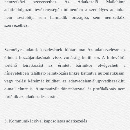
nemzetközi szervezethez Az Adatkezelő Mailchimp
adatfeldolgozói tevékenységén túlmenően a személyes adatokat
nem továbbítja sem harmadik országba, sem nemzetközi
szervezethez.
Személyes adatok kezelésének időtartama: Az adatkezelésre az
érintett hozzájárulásának visszavonásáig kerül sor. A hírlevélről
történő leiratkozást az érintett bármikor elvégezheti a
hírlevelekben található leiratkozási linkre kattintva automatikusan,
vagy törlési kérelmét küldheti az adatvedelem@ugyvedhazak.hu
e-mail címre is. Automatizált döntéshozatal és profilalkotás nem
történik az adatkezelés során.
3. Kommunikációval kapcsolatos adatkezelés