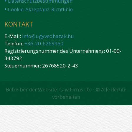
Datenschutzbestimmungen
Cookie-Akzeptanz-Richtlinie
KONTAKT
E-Mail:
info@ugyvedhazak.hu
Telefon:
+36-20-6269960
Registrierungsnummer des Unternehmens: 01-09-
343792
Steuernummer: 26768520-2-43
Betreiber der Website: Law Firms Ltd ∙ © Alle Rechte
vorbehalten