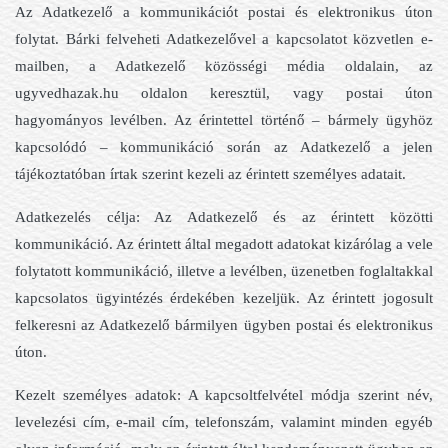
Az Adatkezelő a kommunikációt postai és elektronikus úton
folytat. Bárki felveheti Adatkezelővel a kapcsolatot közvetlen e-
mailben, a Adatkezelő közösségi média oldalain, az
ugyvedhazak.hu oldalon keresztül, vagy postai úton
hagyományos levélben. Az érintettel történő – bármely ügyhöz
kapcsolódó – kommunikáció során az Adatkezelő a jelen
tájékoztatóban írtak szerint kezeli az érintett személyes adatait.
Adatkezelés célja: Az Adatkezelő és az érintett közötti
kommunikáció. Az érintett által megadott adatokat kizárólag a vele
folytatott kommunikáció, illetve a levélben, üzenetben foglaltakkal
kapcsolatos ügyintézés érdekében kezeljük. Az érintett jogosult
felkeresni az Adatkezelő bármilyen ügyben postai és elektronikus
úton.
Kezelt személyes adatok: A kapcsoltfelvétel módja szerint név,
levelezési cím, e-mail cím, telefonszám, valamint minden egyéb