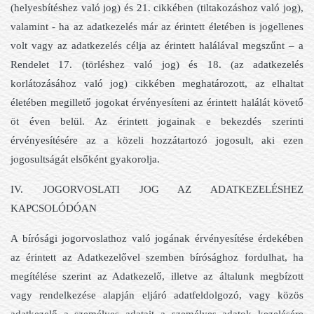
(helyesbítéshez való jog) és 21. cikkében (tiltakozáshoz való jog),
valamint - ha az adatkezelés már az érintett életében is jogellenes
volt vagy az adatkezelés célja az érintett halálával megszűnt – a
Rendelet 17. (törléshez való jog) és 18. (az adatkezelés
korlátozásához való jog) cikkében meghatározott, az elhaltat
életében megillető jogokat érvényesíteni az érintett halálát követő
öt éven belül. Az érintett jogainak e bekezdés szerinti
érvényesítésére az a közeli hozzátartozó jogosult, aki ezen
jogosultságát elsőként gyakorolja.
IV. JOGORVOSLATI JOG AZ ADATKEZELÉSHEZ
KAPCSOLÓDÓAN
A bírósági jogorvoslathoz való jogának érvényesítése érdekében
az érintett az Adatkezelővel szemben bírósághoz fordulhat, ha
megítélése szerint az Adatkezelő, illetve az általunk megbízott
vagy rendelkezése alapján eljáró adatfeldolgozó, vagy közös
adatkezelő a személyes adatait a személyes adatok kezelésére