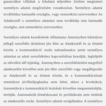
garanciákat vállaltak a feladatai teljesítése közben megismert
személyes adatok megőrzésére vonatkozóan. Személyes adatok
továbbítása harmadik országba, vagy nemzetközi szervezethez Az
Adatkezelő a személyes adatokat nem továbbítja sem harmadik
országba, sem nemzetközi szervezethez.
Személyes adatok kezelésének időtartama: Amennyiben bármilyen
jellegű szerződés (kötelem) jön létre az Adatkezelő és az érintett
között, a kommunikáció során tudomásunkra jutott személyes
adatokat az adott szerződéshez kapcsolódóan kezeljük, legfeljebb
az elévülési idő lejártáig. Amennyiben a szerződéskötést megelőző
adatkezelést követően nem jön létre szerződés vagy megállapodás
az Adatkezelő és az érintett között, és a kommunikációnak
semmilyen jövőbelijoghatása nem lehet, akkor a levele(ke)t,
üzenete(ke)t a kommunikáció lezárását követően megsemmisítjük,
töröljük. Automatizált döntéshozatal és profilalkotás nem történik
az adatkezelés során. Személyes adatok szolgáltatása: A személyes