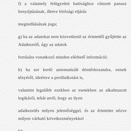
f) a valamely felügyeleti hatósághoz címzett panasz
benyújtásának, illetve bírósági eljárás
megindításának joga;
g) ha az adatokat nem közvetlenül az érintettől gyűjtötte az
Adatkezelő, úgy az adatok
forrására vonatkozó minden elérhető információ;
h) ha sor kerül automatizált döntéshozatalra, ennek
tényéről, ideértve a profilalkotást is,
valamint legalább ezekben az esetekben az alkalmazott
logikáról, tehát arról, hogy az ilyen
adatkezelés milyen jelentőséggel, és az érintettre nézve
milyen várható következményekkel
bír.