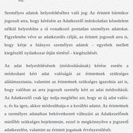
Személyes adatok helyesbítéséhez való jog: Az érintett bármikor
jogosult arra, hogy kérésére az Adatkezelő indokolatlan késedelem
nélkül helyesbítse a rá vonatkozó pontatlan személyes adatokat.
Figyelembe véve az adatkezelés célját, az érintett jogosult arra is,
hogy kérje a hiányos személyes adatok - egyebek mellett
kiegészítő nyilatkozat útján történő - kiegészítését.
Az adat helyesbítésének (módosításának) kérése esetén a
módosítani kért adat valóságát az érintettnek szükséges
alátámasztania, valamint az érintettnek szükséges igazolnia azt is,
hogy valóban az arra jogosult személy kéri az adat módosítását.
Az Adatkezelő csak így tudja megítélni azt, hogy az új adat valós-
e, és ha igen, akkor módosíthatja-e a korábbi adatot. Az érintettnek
a személyes adataiban bekövetkezett változást az Adatkezelőnek
mielőbb szükséges bejelentenie, ezzel is megkönnyítve a jogszerű
adatkezelést, valamint az érintett jogainak érvényesülését.