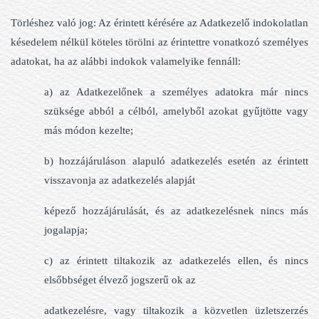
Törléshez való jog: Az érintett kérésére az Adatkezelő indokolatlan
késedelem nélkül köteles törölni az érintettre vonatkozó személyes
adatokat, ha az alábbi indokok valamelyike fennáll:
a) az Adatkezelőnek a személyes adatokra már nincs
szüksége abból a célból, amelyből azokat gyűjtötte vagy
más módon kezelte;
b) hozzájáruláson alapuló adatkezelés esetén az érintett
visszavonja az adatkezelés alapját
képező hozzájárulását, és az adatkezelésnek nincs más
jogalapja;
c) az érintett tiltakozik az adatkezelés ellen, és nincs
elsőbbséget élvező jogszerű ok az
adatkezelésre, vagy tiltakozik a közvetlen üzletszerzés