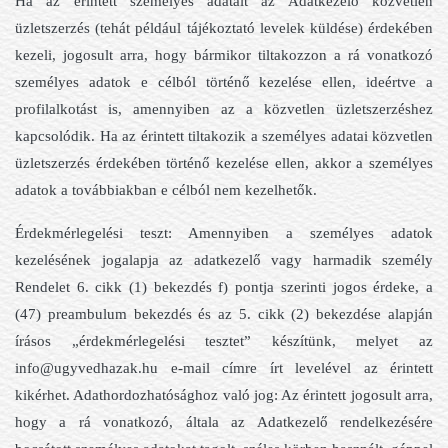
Ha az érintett személyes adatait az Adatkezelő közvetlen
üzletszerzés (tehát például tájékoztató levelek küldése) érdekében
kezeli, jogosult arra, hogy bármikor tiltakozzon a rá vonatkozó
személyes adatok e célból történő kezelése ellen, ideértve a
profilalkotást is, amennyiben az a közvetlen üzletszerzéshez
kapcsolódik. Ha az érintett tiltakozik a személyes adatai közvetlen
üzletszerzés érdekében történő kezelése ellen, akkor a személyes
adatok a továbbiakban e célból nem kezelhetők.
Érdekmérlegelési teszt: Amennyiben a személyes adatok
kezelésének jogalapja az adatkezelő vagy harmadik személy
Rendelet 6. cikk (1) bekezdés f) pontja szerinti jogos érdeke, a
(47) preambulum bekezdés és az 5. cikk (2) bekezdése alapján
írásos „érdekmérlegelési tesztet” készítünk, melyet az
info@ugyvedhazak.hu e-mail címre írt levelével az érintett
kikérhet. Adathordozhatósághoz való jog: Az érintett jogosult arra,
hogy a rá vonatkozó, általa az Adatkezelő rendelkezésére