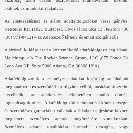
kizárólag azon vezető tisztviselőik, munkavállalói kezelik,
akiknek ez munkaköri feladata.
Az adatkezeléshez az alábbi adatfeldolgozókat veszi igénybe:
Netstudio Kft. (1021 Budapest, Ötvös János utca 13., telefon: +36
(30) 971-8412) – az Adatkezelő tárhely és email szolgáltatója.
A hírlevél küldése esetén közreműködő adatfeldolgozó cég adatai:
Mailchimp, c/o The Rocket Science Group, LLC (675 Ponce De
Leon Ave NE, Suite 5000 Atlanta, GA 30308 USA)
Adatfeldolgozóink a személyes adatokat kizárólag az általunk
meghatározott és szerződésben rögzített célból, utasításaink szerint
kezelhetik, az adatkezelés tekintetében önálló döntési
jogosultságuk nincs. Adatfeldolgozóink titoktartási kötelezettséget
és szerződéses garanciákat vállaltak a feladatai teljesítése közben
megismert személyes adatok megőrzésére vonatkozóan.
Személyes adatok továbbítása harmadik országba, vagy