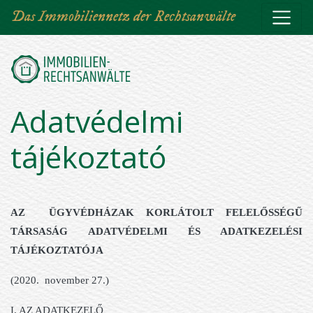
Direkt
Das Immobiliennetz der Rechtsanwälte
zum
Inhalt
Adatvédelmi
tájékoztató
AZ
ÜGYVÉDHÁZAK KORLÁTOLT FELELŐSSÉGŰ
TÁRSASÁG
ADATVÉDELMI ÉS ADATKEZELÉSI
TÁJÉKOZTATÓJA
(2020. november 27.)
I. AZ ADATKEZELŐ