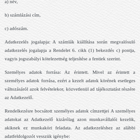
a) név,
b) számlázási cím,
c) adószám.
Adatkezelés jogalapja: A számlák kiállítása során megvalósuló
adatkezelés jogalapja a Rendelet 6. cikk (1) bekezdés c) pontja,
vagyis jogszabályi kötelezettség teljesítése a fentiek szerint.
Személyes adatok forrása: Az érintett. Mivel az érintett a
személyes adatok forrása, ezért a kezelt adatok körének esetleges
változásáról azok felvételekor, közvetlenül ad tájékoztatást részére
az Adatkezelő.
Rendelkezésre bocsátott személyes adatok címzettjei A személyes
adatokat az Adatkezelő kizárólag azon munkavállalói kezelik,
akiknek ez munkaköri feladata. Az adatkezeléshez az alábbi
adatfeldolgozót vesszük igénybe: