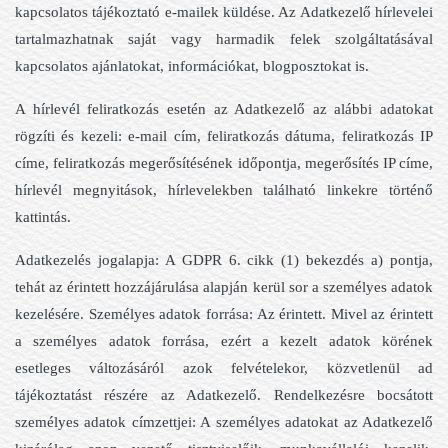
kapcsolatos tájékoztató e-mailek küldése. Az Adatkezelő hírlevelei
tartalmazhatnak saját vagy harmadik felek szolgáltatásával
kapcsolatos ajánlatokat, információkat, blogposztokat is.
A hírlevél feliratkozás esetén az Adatkezelő az alábbi adatokat
rögzíti és kezeli: e-mail cím, feliratkozás dátuma, feliratkozás IP
címe, feliratkozás megerősítésének időpontja, megerősítés IP címe,
hírlevél megnyitások, hírlevelekben található linkekre történő
kattintás.
Adatkezelés jogalapja: A GDPR 6. cikk (1) bekezdés a) pontja,
tehát az érintett hozzájárulása alapján kerül sor a személyes adatok
kezelésére. Személyes adatok forrása: Az érintett. Mivel az érintett
a személyes adatok forrása, ezért a kezelt adatok körének
esetleges változásáról azok felvételekor, közvetlenül ad
tájékoztatást részére az Adatkezelő. Rendelkezésre bocsátott
személyes adatok címzettjei: A személyes adatokat az Adatkezelő