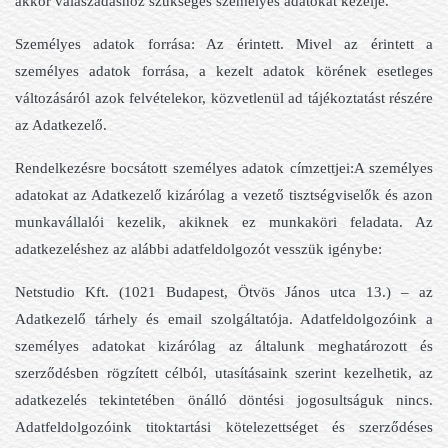
akkor válaszadáshoz szükséges személyes adatokat kezelje.
Személyes adatok forrása: Az érintett. Mivel az érintett a
személyes adatok forrása, a kezelt adatok körének esetleges
változásáról azok felvételekor, közvetlenül ad tájékoztatást részére
az Adatkezelő.
Rendelkezésre bocsátott személyes adatok címzettjei:A személyes
adatokat az Adatkezelő kizárólag a vezető tisztségviselők és azon
munkavállalói kezelik, akiknek ez munkaköri feladata. Az
adatkezeléshez az alábbi adatfeldolgozót vesszük igénybe:
Netstudio Kft. (1021 Budapest, Ötvös János utca 13.) – az
Adatkezelő tárhely és email szolgáltatója. Adatfeldolgozóink a
személyes adatokat kizárólag az általunk meghatározott és
szerződésben rögzített célból, utasításaink szerint kezelhetik, az
adatkezelés tekintetében önálló döntési jogosultságuk nincs.
Adatfeldolgozóink titoktartási kötelezettséget és szerződéses