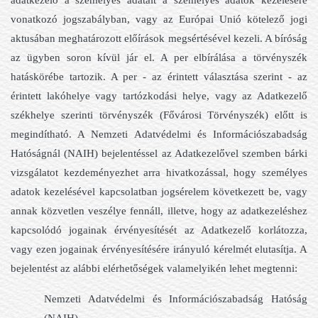
vonatkozó jogszabályban, vagy az Európai Unió kötelező jogi
aktusában meghatározott előírások megsértésével kezeli. A bíróság
az ügyben soron kívül jár el. A per elbírálása a törvényszék
hatáskörébe tartozik. A per - az érintett választása szerint - az
érintett lakóhelye vagy tartózkodási helye, vagy az Adatkezelő
székhelye szerinti törvényszék (Fővárosi Törvényszék) előtt is
megindítható. A Nemzeti Adatvédelmi és Információszabadság
Hatóságnál (NAIH) bejelentéssel az Adatkezelővel szemben bárki
vizsgálatot kezdeményezhet arra hivatkozással, hogy személyes
adatok kezelésével kapcsolatban jogsérelem következett be, vagy
annak közvetlen veszélye fennáll, illetve, hogy az adatkezeléshez
kapcsolódó jogainak érvényesítését az Adatkezelő korlátozza,
vagy ezen jogainak érvényesítésére irányuló kérelmét elutasítja. A
bejelentést az alábbi elérhetőségek valamelyikén lehet megtenni:
Nemzeti Adatvédelmi és Információszabadság Hatóság
(NAIH)