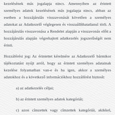
kezelésének más jogalapja nincs. Amennyiben az érintett
személyes adatok kezelésének más jogalapja nincs, abban az
esetben a hozzájárulás visszavonását követően a személyes
adatokat az Adatkezelő véglegesen és visszaállíthatatlanul törli. A
hozzájárulás visszavonása a Rendelet alapján a visszavonás előtt a
hozzájárulás alapján végrehajtott adatkezelés jogszerűségét nem
érinti.
Hozzáférési jog: Az érintettet kérelmére az Adatkezelő bármikor
tájékoztatást nyújt arról, hogy az érintett személyes adatainak
kezelése folyamatban van-e és ha igen, akkor a személyes
adatokhoz és a következő információkhoz hozzáférést biztosít:
a) az adatkezelés céljai;
b) az érintett személyes adatok kategóriái;
c) azon címzettek vagy címzettek kategóriái, akikkel,