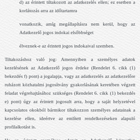
d) az érintett tiltakozott az adatkezelés ellen; ez esetben a
korlátozás arra az időtartamra
vonatkozik, amíg megállapításra nem kerül, hogy az
Adatkezelő jogos indokai elsőbbséget
élveznek-e az érintett jogos indokaival szemben.
Tiltakozáshoz való jog: Amennyiben a személyes adatok
kezelésének az Adatkezelő jogos érdeke (Rendelet 6. cikk (1)
bekezdés f) pont) a jogalapja, vagy az adatkezelés az adatkezelőre
ruházott közhatalmi jogosítvány gyakorlásának keretében végzett
feladat végrehajtásához szükséges (Rendelet 6. cikk (1) bekezdés
e) pont) úgy az érintett jogosult arra, hogy a saját helyzetével
kapcsolatos okokból bármikor tiltakozzon személyes adatainak a
kezelése ellen, ideértve az említett rendelkezéseken alapuló
profilalkotást is.