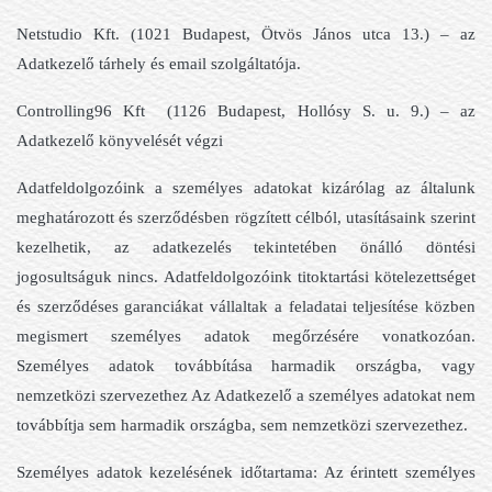
Netstudio Kft. (1021 Budapest, Ötvös János utca 13.) – az
Adatkezelő tárhely és email szolgáltatója.
Controlling96 Kft (1126 Budapest, Hollósy S. u. 9.) – az
Adatkezelő könyvelését végzi
Adatfeldolgozóink a személyes adatokat kizárólag az általunk
meghatározott és szerződésben rögzített célból, utasításaink szerint
kezelhetik, az adatkezelés tekintetében önálló döntési
jogosultságuk nincs. Adatfeldolgozóink titoktartási kötelezettséget
és szerződéses garanciákat vállaltak a feladatai teljesítése közben
megismert személyes adatok megőrzésére vonatkozóan.
Személyes adatok továbbítása harmadik országba, vagy
nemzetközi szervezethez Az Adatkezelő a személyes adatokat nem
továbbítja sem harmadik országba, sem nemzetközi szervezethez.
Személyes adatok kezelésének időtartama: Az érintett személyes