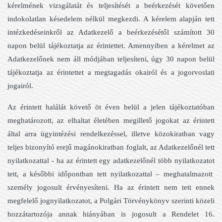
kérelmének vizsgálatát és teljesítését a beérkezését követően
indokolatlan késedelem nélkül megkezdi. A kérelem alapján tett
intézkedéseinkről az Adatkezelő a beérkezésétől számított 30
napon belül tájékoztatja az érintettet. Amennyiben a kérelmet az
Adatkezelőnek nem áll módjában teljesíteni, úgy 30 napon belül
tájékoztatja az érintettet a megtagadás okairól és a jogorvoslati
jogairól.
Az érintett halálát követő öt éven belül a jelen tájékoztatóban
meghatározott, az elhaltat életében megillető jogokat az érintett
által arra ügyintézési rendelkezéssel, illetve közokiratban vagy
teljes bizonyító erejű magánokiratban foglalt, az Adatkezelőnél tett
nyilatkozattal - ha az érintett egy adatkezelőnél több nyilatkozatot
tett, a későbbi időpontban tett nyilatkozattal – meghatalmazott
személy jogosult érvényesíteni. Ha az érintett nem tett ennek
megfelelő jognyilatkozatot, a Polgári Törvénykönyv szerinti közeli
hozzátartozója annak hiányában is jogosult a Rendelet 16.