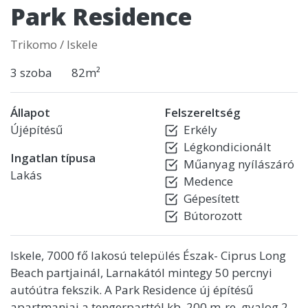
Park Residence
Trikomo / Iskele
3 szoba
82m²
Állapot
Felszereltség
Újépítésű
Erkély
Légkondicionált
Ingatlan típusa
Műanyag nyílászáró
Lakás
Medence
Gépesített
Bútorozott
Iskele, 7000 fő lakosú település Észak- Ciprus Long
Beach partjainál, Larnakától mintegy 50 percnyi
autóútra fekszik. A Park Residence új építésű
apartmanjai a tengerparttól kb. 200 m-re, gyalog 2