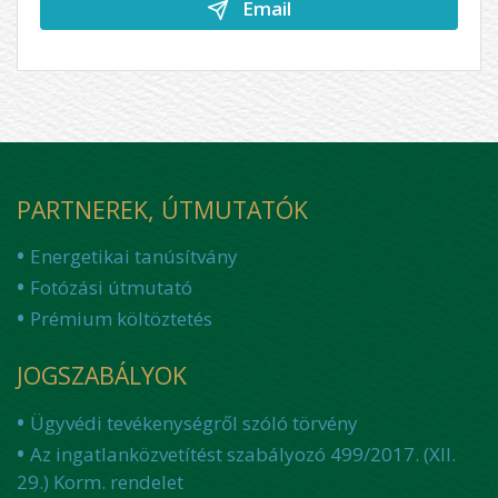
Email
PARTNEREK, ÚTMUTATÓK
Energetikai tanúsítvány
Fotózási útmutató
Prémium költöztetés
JOGSZABÁLYOK
Ügyvédi tevékenységről szóló törvény
Az ingatlanközvetítést szabályozó 499/2017. (XII.
29.) Korm. rendelet