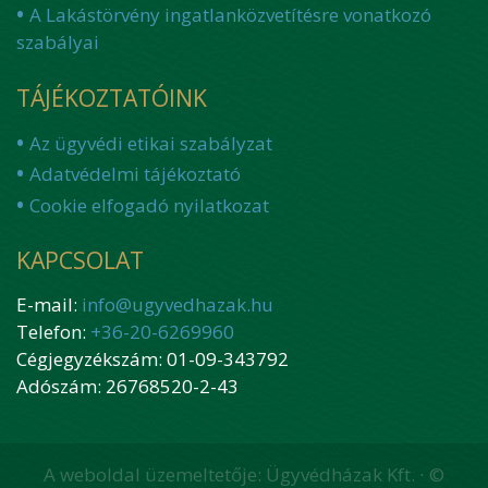
A Lakástörvény ingatlanközvetítésre vonatkozó
szabályai
TÁJÉKOZTATÓINK
Az ügyvédi etikai szabályzat
Adatvédelmi tájékoztató
Cookie elfogadó nyilatkozat
KAPCSOLAT
E-mail:
info@ugyvedhazak.hu
Telefon:
+36-20-6269960
Cégjegyzékszám: 01-09-343792
Adószám: 26768520-2-43
A weboldal üzemeltetője: Ügyvédházak Kft. ∙ ©