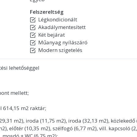
Felszereltség
Légkondicionált
Akadálymentesített
Két bejárat
Műanyag nyílászáró
Modern szigetelés
tési lehetőséggel
ont mellett;
l 614,15 m2 raktár;
 (29,31 m2), iroda (11,75 m2), iroda (32,13 m2), közlekedő 
), előtér (10,35 m2), szélfogó (6,77 m2), vill. kapcsoló (2
), mosdó + WC (6,75 m2);