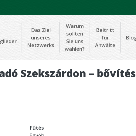
Warum
Das Ziel
Beitritt
e
sollten
unseres
für
Blo
glieder
Sie uns
Netzwerks
Anwälte
wählen?
iadó Szekszárdon – bővítés
Fűtés
Egyéb