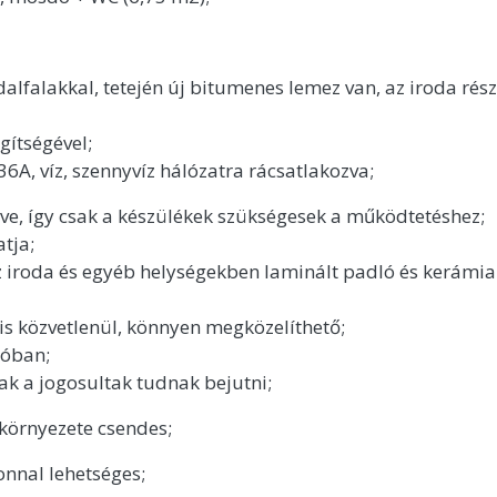
dalfalakkal, tetején új bitumenes lemez van, az iroda rés
egítségével;
6A, víz, szennyvíz hálózatra rácsatlakozva;
tve, így csak a készülékek szükségesek a működtetéshez;
atja;
z iroda és egyéb helységekben laminált padló és kerámia
 is közvetlenül, könnyen megközelíthető;
lóban;
csak a jogosultak tudnak bejutni;
 környezete csendes;
onnal lehetséges;