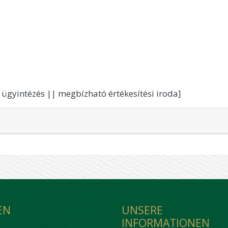
gi ügyintézés || megbízható értékesítési iroda]
EN
UNSERE
INFORMATIONEN