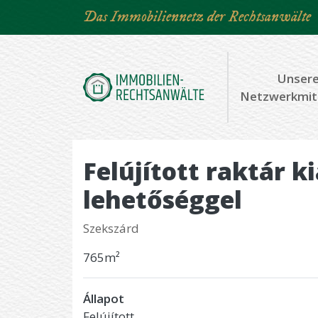
Direkt
Das Immobiliennetz der Rechtsanwälte
zum
Inhalt
Unser
Netzwerkmit
Felújított raktár k
lehetőséggel
Szekszárd
765m²
Állapot
Felújított