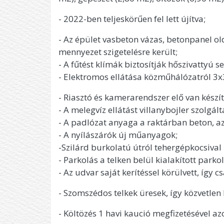
- 2022-ben teljeskörűen fel lett újítva;
- Az épület vasbeton vázas, betonpanel ol
mennyezet szigetelésre került;
- A fűtést klímák biztosítják hőszivattyú s
- Elektromos ellátása közműhálózatról 3x3
- Riasztó és kamerarendszer elő van készí
- A melegvíz ellátást villanybojler szolgált
- A padlózat anyaga a raktárban beton, a
- A nyílászárók új műanyagok;
-Szilárd burkolatú útról tehergépkocsival
- Parkolás a telken belül kialakított parko
- Az udvar saját kerítéssel körülvett, így 
- Szomszédos telkek üresek, így közvetlen
- Költözés 1 havi kaució megfizetésével az