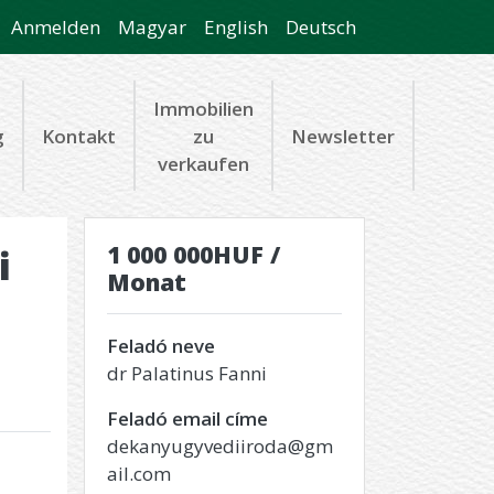
Anmelden
Magyar
English
Deutsch
Immobilien
g
Kontakt
zu
Newsletter
verkaufen
1 000 000HUF /
i
Monat
Feladó neve
dr Palatinus Fanni
Feladó email címe
dekanyugyvediiroda@gm
ail.com