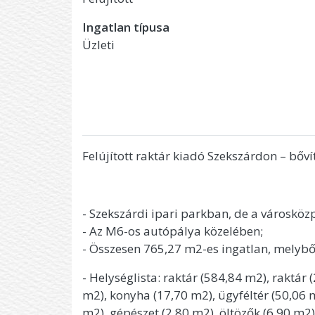
Ingatlan típusa
Üzleti
Felújított raktár kiadó Szekszárdon – bőví
- Szekszárdi ipari parkban, de a városközp
- Az M6-os autópálya közelében;
- Összesen 765,27 m2-es ingatlan, melybő
- Helységlista: raktár (584,84 m2), raktár
m2), konyha (17,70 m2), ügyféltér (50,06 m2
m2), gépészet (2,80 m2), öltözők (6,90 m2