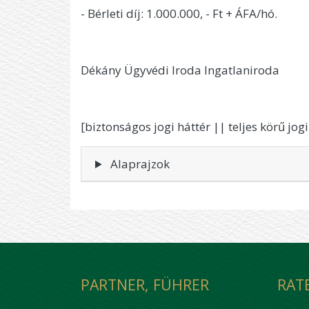
- Bérleti díj: 1.000.000, - Ft + ÁFA/hó.
Dékány Ügyvédi Iroda Ingatlaniroda
[biztonságos jogi háttér || teljes körű jo
Alaprajzok
PARTNER, FÜHRER
RAT