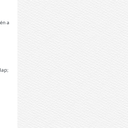
zén a
lap;