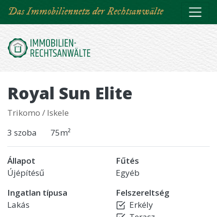
Direkt
Das Immobiliennetz der Rechtsanwälte
zum
Inhalt
Royal Sun Elite
Trikomo / Iskele
3 szoba
75m²
Állapot
Fűtés
Újépítésű
Egyéb
Ingatlan típusa
Felszereltség
Lakás
Erkély
Terasz