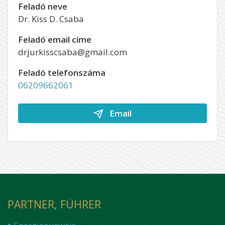
Feladó neve
Dr. Kiss D. Csaba
Feladó email címe
drjurkisscsaba@gmail.com
Feladó telefonszáma
06209662061
Email
PARTNER, FÜHRER